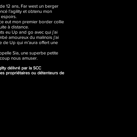
 de 12 ans, Far west un berger
cé l’agility et obtenu mon
 espoirs.
nce eut mon premier border collie
uite à distance.
nts eu Up and go avec qui j’ai
ombé amoureux du malinois j’ai
ce de Up qui m’aura offert une
ppelle Sia, une superbe petite
ucoup nous amuser.
ilty délivré par la SCC
des propriétaires ou détenteurs de