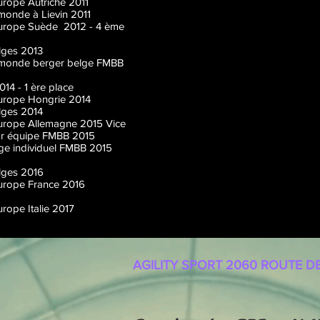
urope Autriche 2011
monde à Lievin 2011
Europe Suède 2012 - 4 ème
lges 2013
u monde berger belge FMBB
14 - 1 ère place
Europe Hongrie 2014
lges 2014
Europe Allemagne 2015 Vice
r équipe FMBB 2015
ge individuel FMBB 2015
lges 2016
Europe France 2016
rope Italie 2017
AGILITY SPORT
2060 ROUTE DE