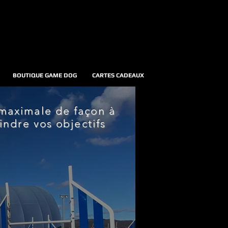
S COURS 100
%
PERSONNALISÉ
BOUTIQUE GAME DOG
CARTES CADEAUX
 maximale de façon à
indre vos objectifs