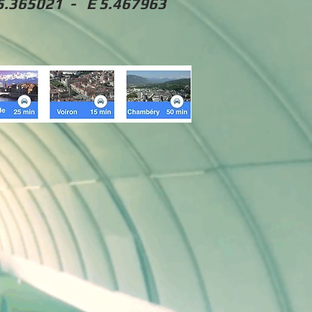
5.365021 - E 5.467963