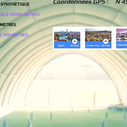
Coordonnées GPS : N 4
 SYNTHETIQUE
IQUE 40X35
METRES
 METRES
E 900 METRES