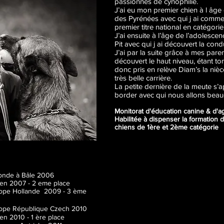
passionnés de cynophilie.
J’ai eu mon premier chien à l âge
des Pyrénées avec qui j ai commen
premier titre national en catégorie
J’ai ensuite à l’âge de l’adolesce
Pit avec qui j ai découvert la cond
J’ai par la suite grâce à mes pare
découvert le haut niveau, étant t
donc pris en relève Diam’s la niè
très belle carrière.
La petite dernière de la meute s’a
border avec qui nous allons bea
Monitorat d'éducation canine & d'ag
Habilitée à dispenser la formation 
chiens de 1ère et 2ème catégorie
monde à Bâle 2006
en 2007 - 2 eme place
rope Hollande 2009 - 3 ème
urope République Czech 2010
n 2010 - 1 ère place